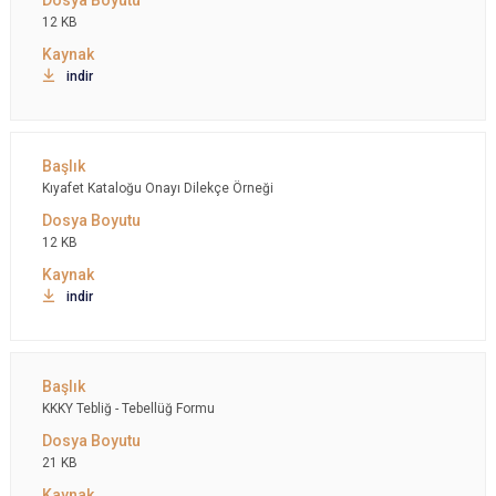
12 KB
indir
Kıyafet Kataloğu Onayı Dilekçe Örneği
12 KB
indir
KKKY Tebliğ - Tebellüğ Formu
21 KB