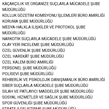
KAÇAKÇILIK VE ORGANİZE SUÇLARLA MÜCADELE ŞUBE
MÜDÜRLÜĞÜ
KOLLUK GÖZETİM KOMİSYONU İŞLEMLERİ BÜRO AMİRLİĞİ
KORUMA ŞUBE MÜDÜRLÜĞÜ
MEDYA-HALKLA İLİŞKİLER VE PROTOKOL ŞUBE
MÜDÜRLÜĞÜ
NARKOTİK SUÇLARLA MÜCADELE ŞUBE MÜDÜRLÜĞÜ
OLAY YERİ İNCELEME ŞUBE MÜDÜRLÜĞÜ
ÖZEL GÜVENLİK ŞUBE MÜDÜRLÜĞÜ
ÖZEL HAREKÂT ŞUBE MÜDÜRLÜĞÜ
ÖZEL KALEM BÜRO AMİRLİĞİ
PERSONEL ŞUBE MÜDÜRLÜĞÜ
POLİSEVİ ŞUBE MÜDÜRLÜĞÜ
REHBERLİK VE PSİKOLOJİK DANIŞMANLIK BÜRO AMİRLİĞİ
SİBER SUÇLARLA MÜCADELE ŞUBE MÜDÜRLÜĞÜ
SİLAH VE PATLAYICI MADDELER ŞUBE MÜDÜRLÜĞÜ
SOSYAL HİZMETLER VE SAĞLIK ŞUBE MÜDÜRLÜĞÜ
SPOR GÜVENLİĞİ ŞUBE MÜDÜRLÜĞÜ
STRATEJİ GELİŞTİRME ŞUBE MÜDÜRLÜĞÜ