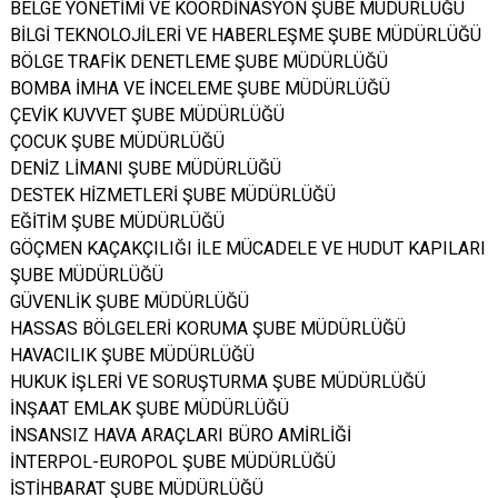
BELGE YÖNETİMİ VE KOORDİNASYON ŞUBE MÜDÜRLÜĞÜ
BİLGİ TEKNOLOJİLERİ VE HABERLEŞME ŞUBE MÜDÜRLÜĞÜ
BÖLGE TRAFİK DENETLEME ŞUBE MÜDÜRLÜĞÜ
BOMBA İMHA VE İNCELEME ŞUBE MÜDÜRLÜĞÜ
ÇEVİK KUVVET ŞUBE MÜDÜRLÜĞÜ
ÇOCUK ŞUBE MÜDÜRLÜĞÜ
DENİZ LİMANI ŞUBE MÜDÜRLÜĞÜ
DESTEK HİZMETLERİ ŞUBE MÜDÜRLÜĞÜ
EĞİTİM ŞUBE MÜDÜRLÜĞÜ
GÖÇMEN KAÇAKÇILIĞI İLE MÜCADELE VE HUDUT KAPILARI
ŞUBE MÜDÜRLÜĞÜ
GÜVENLİK ŞUBE MÜDÜRLÜĞÜ
HASSAS BÖLGELERİ KORUMA ŞUBE MÜDÜRLÜĞÜ
HAVACILIK ŞUBE MÜDÜRLÜĞÜ
HUKUK İŞLERİ VE SORUŞTURMA ŞUBE MÜDÜRLÜĞÜ
İNŞAAT EMLAK ŞUBE MÜDÜRLÜĞÜ
İNSANSIZ HAVA ARAÇLARI BÜRO AMİRLİĞİ
İNTERPOL-EUROPOL ŞUBE MÜDÜRLÜĞÜ
İSTİHBARAT ŞUBE MÜDÜRLÜĞÜ