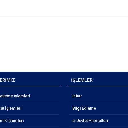
ERİMİZ
İŞLEMLER
netleme İşlemleri
İhbar
at İşlemleri
Bilgi Edinme
lik İşlemleri
e-Devlet Hizmetleri