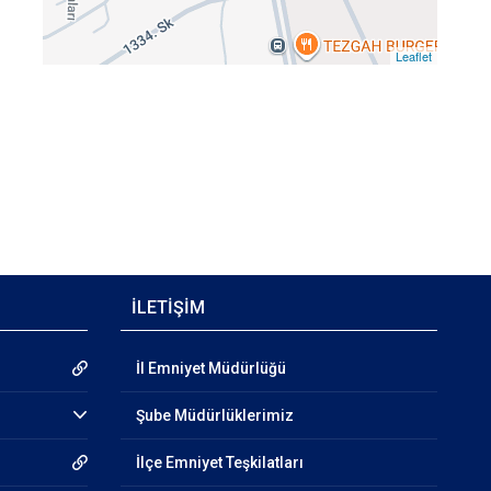
Leaflet
İLETİŞİM
İl Emniyet Müdürlüğü
Şube Müdürlüklerimiz
İlçe Emniyet Teşkilatları