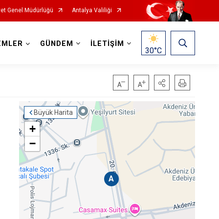
et Genel Müdürlüğü
Antalya Valiliği
EMLER
GÜNDEM
İLETİŞİM
30
°C
Büyük Harita
+
−
A