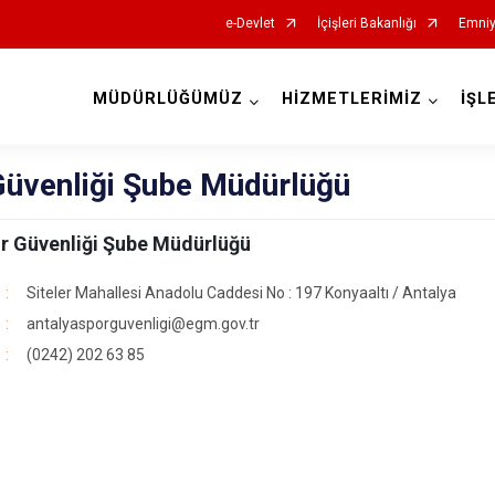
e-Devlet
İçişleri Bakanlığı
Emniy
MÜDÜRLÜĞÜMÜZ
HİZMETLERİMİZ
İŞL
İl Emniyet Müdürlükleri
Güvenliği Şube Müdürlüğü
r Güvenliği Şube Müdürlüğü
Siteler Mahallesi Anadolu Caddesi No : 197 Konyaaltı / Antalya
antalyasporguvenligi@egm.gov.tr
(0242) 202 63 85