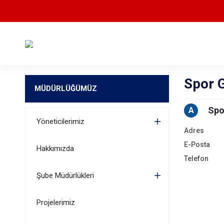
Spor 
MÜDÜRLÜĞÜMÜZ
Spo
A
Yöneticilerimiz
Adres
E-Posta
Hakkımızda
Telefon
Şube Müdürlükleri
Projelerimiz