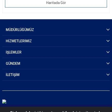
Haritada Gör
MÜDÜRLÜĞÜMÜZ
HİZMETLERİMİZ
İŞLEMLER
GÜNDEM
İLETİŞİM
© 2026 Antalya Emniyet Müdürlüğü