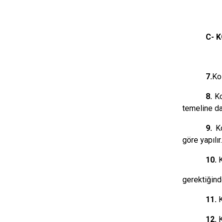
C- 
7.
Ko
8.
Ko
temeline da
9.
K
göre yapılır
10.
K
gerektiğinde
11.
K
12.