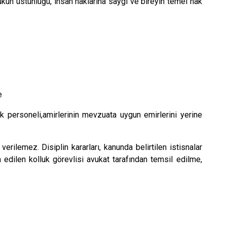
ukun üstünlüğü, insan haklarına saygı ve bireyin temel hak
e
uk personeli,amirlerinin mevzuata uygun emirlerini yerine
rilemez. Disiplin kararları, kanunda belirtilen istisnalar
ia edilen kolluk görevlisi avukat tarafından temsil edilme,