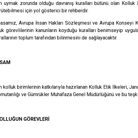
n uymak zorunda olduğu davranış kuralları bütünü olan Kolluk Et
rütebilmesi için yol gösterici bir rehberdir.
asamız, Avrupa İnsan Hakları Sözleşmesi ve Avrupa Konseyi Koll
lluk görevlilerinin kanunların koyduğu kuralları benimseyip uyg
rallarının toplum tarafından bilinmesini de sağlayacaktır.
PSAM
n kolluk birimlerinin katkılarıyla hazırlanan Kolluk Etik İlkeleri,
mutanlığı ve Gümrükler Muhafaza Genel Müdürlüğünü ve bu teşkila
KOLLUĞUN GÖREVLERİ