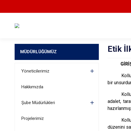
Etik İl
MÜDÜRLÜĞÜMÜZ
GİRİ
Yöneticilerimiz
Koll
bir unsurdu
Hakkımızda
Koll
adalet, tar
Şube Müdürlükleri
hazırlanmışt
Projelerimiz
Koll
düzenini sa