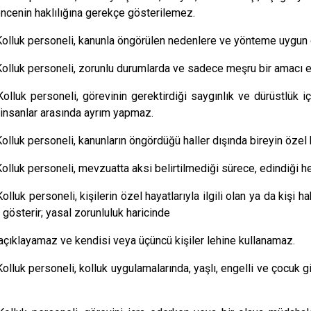
ncenin haklılığına gerekçe gösterilemez.
Kolluk personeli, kanunla öngörülen nedenlere ve yönteme uygun
Kolluk personeli, zorunlu durumlarda ve sadece meşru bir amacı eld
Kolluk personeli, görevinin gerektirdiği saygınlık ve dürüstlük i
 insanlar arasında ayrım yapmaz.
Kolluk personeli, kanunların öngördüğü haller dışında bireyin öz
Kolluk personeli, mevzuatta aksi belirtilmediği sürece, edindiği her 
Kolluk personeli, kişilerin özel hayatlarıyla ilgili olan ya da kişi 
gösterir; yasal zorunluluk haricinde
i açıklayamaz ve kendisi veya üçüncü kişiler lehine kullanamaz.
Kolluk personeli, kolluk uygulamalarında, yaşlı, engelli ve çocuk g