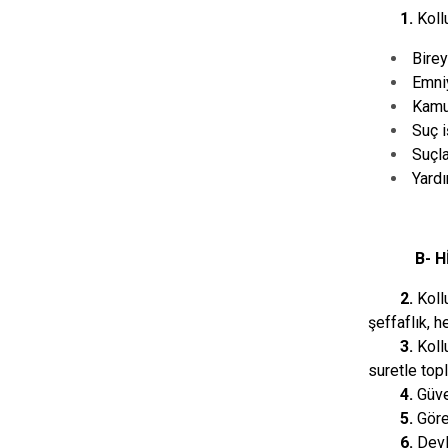
1.
Koll
Birey
Emni
Kamu
Suç i
Suçla
Yardı
B- 
2.
Koll
şeffaflık, h
3.
Koll
suretle top
4.
Güve
5.
Göre
6.
Devl