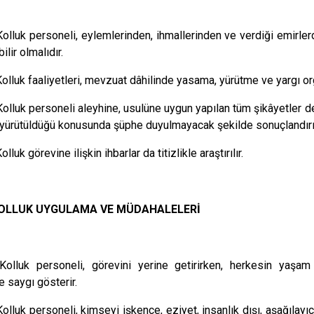
Kolluk personeli, eylemlerinden, ihmallerinden ve verdiği emirl
lir olmalıdır.
Kolluk faaliyetleri, mevzuat dâhilinde yasama, yürütme ve yargı org
Kolluk personeli aleyhine, usulüne uygun yapılan tüm şikâyetler der
 yürütüldüğü konusunda şüphe duyulmayacak şekilde sonuçlandırılır
olluk görevine ilişkin ihbarlar da titizlikle araştırılır.
KOLLUK UYGULAMA VE MÜDAHALELERİ
Kolluk personeli, görevini yerine getirirken, herkesin yaşa
e saygı gösterir.
Kolluk personeli, kimseyi işkence, eziyet, insanlık dışı, aşağılay