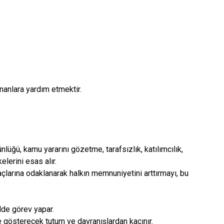
unanlara
yardım etmektir.
lüğü, kamu yararını gözetme, tarafsızlık, katılımcılık,
elerini esas alır.
açlarına odaklanarak halkın memnuniyetini arttırmayı, bu
ilde görev yapar.
e gösterecek tutum ve davranışlardan kaçınır.