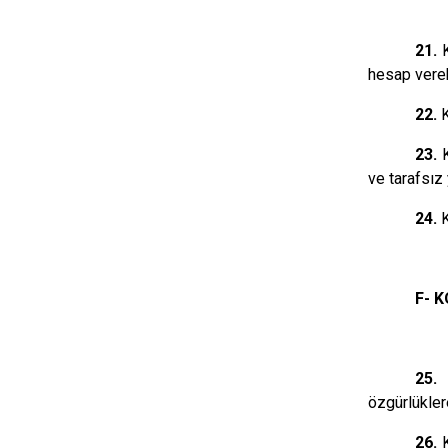
21.
hesap verebi
22.
23.
ve tarafsız
24.
K
F- 
25.
özgürlükler
26.