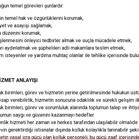
uğun temel görevleri şunlardır:
in temel hak ve özgürlüklerini korumak,
yet ve asayişi sağlamak,
 düzenini korumak,
şlenmesini önleyici tedbirler almak ve suçla mücadele etmek,
rı aydınlatmak ve şüphelileri adli makamlara teslim etmek,
m isteyenler ve yardıma muhtaç olanlar ile tehlike içerisinde bul
HİZMET ANLAYIŞI
uk birimleri, görev ve hizmetin yerine getirilmesinde hukukun üstün
esap verebilirlik, hizmetin sonucuna odaklılık ve sürekli gelişim ilk
uk birimleri, görev ve sorumluluk alanında toplumun talep ve ihtiy
lumun saygı ve güvenini kazanmayı hedefler.
nlik hizmeti her zaman ve herkes tarafından ulaşılabilir olmalıdır.
vin gerektirdiği istisnalar dışında kolluk kolaylıkla tanınabilir şek
etin yasal icra gücü olan kolluk personeli, bu gücü zaaf içerisind