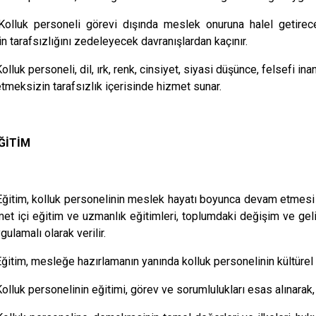
Kolluk personeli görevi dışında meslek onuruna halel getir
in tarafsızlığını zedeleyecek davranışlardan kaçınır.
Kolluk personeli, dil, ırk, renk, cinsiyet, siyasi düşünce, felsefi 
tmeksizin tarafsızlık içerisinde hizmet sunar.
ĞİTİM
Eğitim, kolluk personelinin meslek hayatı boyunca devam etmesi g
met içi eğitim ve uzmanlık eğitimleri, toplumdaki değişim ve gel
gulamalı olarak verilir.
Eğitim, mesleğe hazırlamanın yanında kolluk personelinin kültürel 
Kolluk personelinin eğitimi, görev ve sorumlulukları esas alınarak,