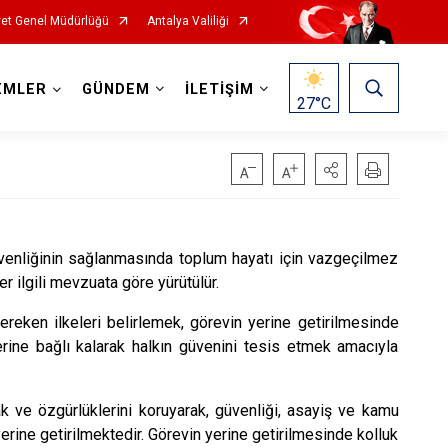
et Genel Müdürlüğü
Antalya Valiliği
EMLER
GÜNDEM
İLETİŞİM
27
°C
venliğinin sağlanmasında toplum hayatı için vazgeçilmez
r ilgili mevzuata göre yürütülür.
gereken ilkeleri belirlemek, görevin yerine getirilmesinde
elerine bağlı kalarak halkın güvenini tesis etmek amacıyla
hak ve özgürlüklerini koruyarak, güvenliği, asayiş ve kamu
erine getirilmektedir. Görevin yerine getirilmesinde kolluk