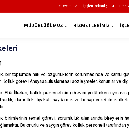
e-Devlet
İçişleri Bakanlığı
Emniy
MÜDÜRLÜĞÜMÜZ
HİZMETLERİMİZ
İŞL
İl Emniyet Müdürlükleri
keleri
Ş
uk, bir toplumda hak ve özgürlüklerin korunmasında ve kamu gü
r. Kolluk görevi Anayasa,uluslararası sözleşmeler, kanunlar ve diğe
uk Etik İlkeleri, kolluk personelinin görevini yürütürken uyması 
afsızlık, dürüstlük, liyakat, saydamlık ve hesap verebilirlik ilk
ır.
uk birimlerinin temel görevi, sorumluluk alanlarında bireylerin 
ğlamaktır. Bu onurlu ve saygın görev kolluk personeli tarafından y