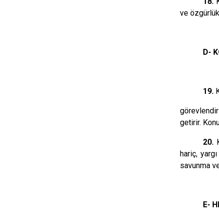
18.
ve özgürlükl
D- 
19.
görevlendir
getirir. Ko
20.
hariç, yarg
savunma ve 
E- 