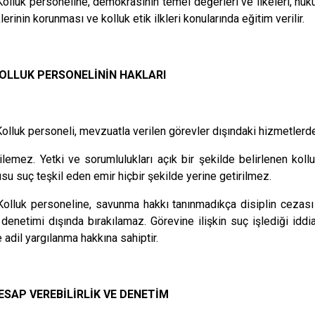
Kolluk personeline, demokrasinin temel değerleri ve ilkeleri, huk
erinin korunması ve kolluk etik ilkleri konularında eğitim verilir.
KOLLUK PERSONELİNİN HAKLARI
Kolluk personeli, mevzuatla verilen görevler dışındaki hizmetlerd
ilemez. Yetki ve sorumlulukları açık bir şekilde belirlenen koll
nusu suç teşkil eden emir hiçbir şekilde yerine getirilmez.
Kolluk personeline, savunma hakkı tanınmadıkça disiplin cezası ve
ı denetimi dışında bırakılamaz. Görevine ilişkin suç işlediği idd
adil yargılanma hakkına sahiptir.
HESAP VEREBİLİRLİK VE DENETİM