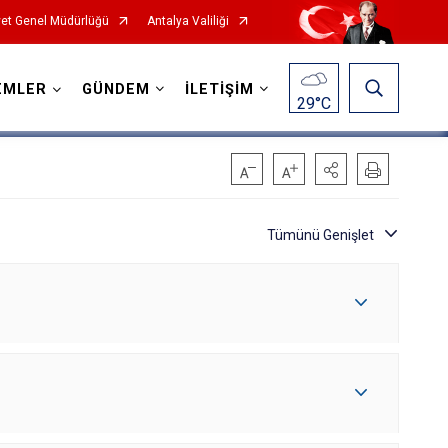
et Genel Müdürlüğü
Antalya Valiliği
EMLER
GÜNDEM
İLETİŞİM
29
°C