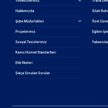
Yöneticilerimiz
Trafik De
Hakkımızda
Silah Ruhs
Şube Müdürlükleri
Özel Güven
Projelerimiz
Eğitim İşl
Sosyal Tesislerimiz
Yabancıla
Kamu Hizmet Standartları
Etik İlkeleri
Sıkça Sorulan Sorular