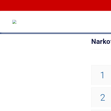
Narko
1
2