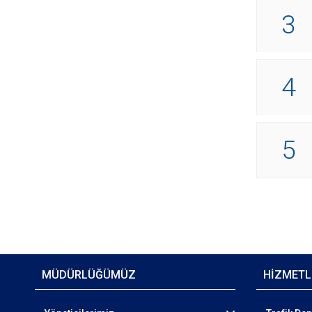
3
4
5
MÜDÜRLÜĞÜMÜZ
HİZMETL