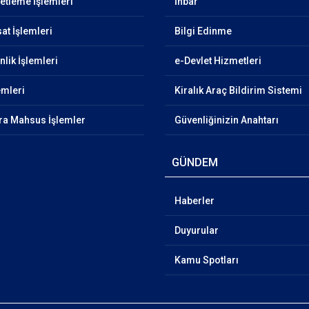
netleme İşlemleri
İhbar
at İşlemleri
Bilgi Edinme
lik İşlemleri
e-Devlet Hizmetleri
emleri
Kiralık Araç Bildirim Sistemi
ra Mahsus İşlemler
Güvenliğinizin Anahtarı
GÜNDEM
Haberler
Duyurular
Kamu Spotları