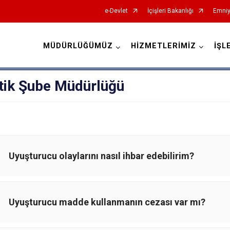
e-Devlet
İçişleri Bakanlığı
Emniy
MÜDÜRLÜĞÜMÜZ
HİZMETLERİMİZ
İŞL
İl Emniyet Müdürlükleri
tik Şube Müdürlüğü
Uyuşturucu olaylarını nasıl ihbar edebilirim?
Uyuşturucu madde kullanmanın cezası var mı?