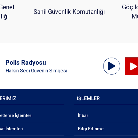
Genel
Göç İ
Sahil Güvenlik Komutanlığı
ığı
Mü
Ses
Polis Radyosu
Oynatıcı
Halkın Sesi Güvenin Simgesi
ERİMİZ
İŞLEMLER
netleme İşlemleri
İhbar
at İşlemleri
Bilgi Edinme