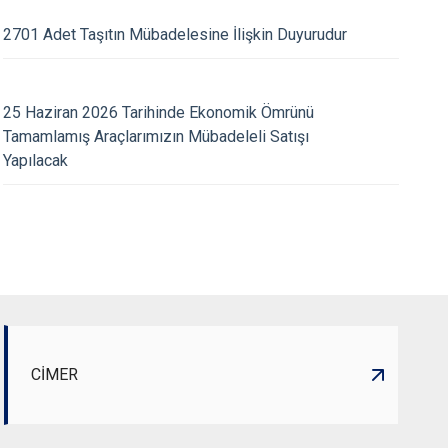
2701 Adet Taşıtın Mübadelesine İlişkin Duyurudur
30.07.2026
ve Organize Suçlarla
Günübirlik Konaklama
25 Haziran 2026 Tarihinde Ekonomik Ömrünü
Şube Müdürlüğümüzce SON
Kiralama Firmaları D
Tamamlamış Araçlarımızın Mübadeleli Satışı
Yapılan Çalışmalar
Yapılacak
CİMER