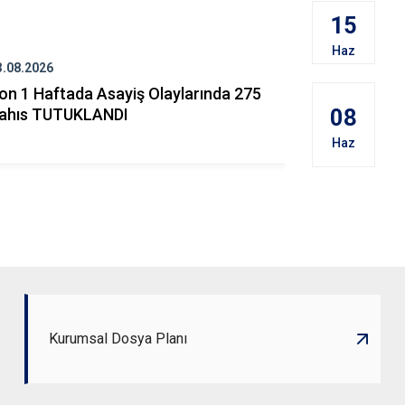
15
Haz
3.08.2026
31.07.2026
on 1 Haftada Asayiş Olaylarında 275
Kaçakçılık 
08
ahıs TUTUKLANDI
Mücadele 
1 HAFTADA 
Haz
Kurumsal Dosya Planı