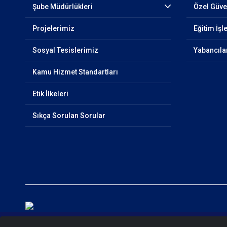
Şube Müdürlükleri
Özel Güven
Projelerimiz
Eğitim İşl
Sosyal Tesislerimiz
Yabancıla
Kamu Hizmet Standartları
Etik İlkeleri
Sıkça Sorulan Sorular
© 2026 Antalya Emniyet Müdürlüğü