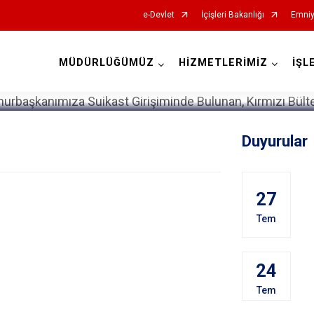
e-Devlet
İçişleri Bakanlığı
Emniy
MÜDÜRLÜĞÜMÜZ
HİZMETLERİMİZ
İŞL
İl Emniyet Müdürlükleri
Duyurular
27
Tem
24
Tem